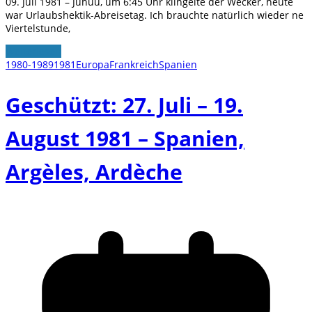
09. Juli 1981 – Juhuu, um 6:45 Uhr klingelte der Wecker, heute
war Urlaubshektik-Abreisetag. Ich brauchte natürlich wieder ne
Viertelstunde,
Weiterlesen
1980-1989
1981
Europa
Frankreich
Spanien
Geschützt: 27. Juli – 19.
August 1981 – Spanien,
Argèles, Ardèche