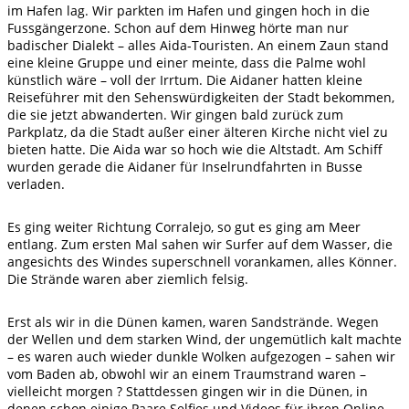
im Hafen lag. Wir parkten im Hafen und gingen hoch in die
Fussgängerzone. Schon auf dem Hinweg hörte man nur
badischer Dialekt – alles Aida-Touristen. An einem Zaun stand
eine kleine Gruppe und einer meinte, dass die Palme wohl
künstlich wäre – voll der Irrtum. Die Aidaner hatten kleine
Reiseführer mit den Sehenswürdigkeiten der Stadt bekommen,
die sie jetzt abwanderten. Wir gingen bald zurück zum
Parkplatz, da die Stadt außer einer älteren Kirche nicht viel zu
bieten hatte. Die Aida war so hoch wie die Altstadt. Am Schiff
wurden gerade die Aidaner für Inselrundfahrten in Busse
verladen.
Es ging weiter Richtung Corralejo, so gut es ging am Meer
entlang. Zum ersten Mal sahen wir Surfer auf dem Wasser, die
angesichts des Windes superschnell vorankamen, alles Könner.
Die Strände waren aber ziemlich felsig.
Erst als wir in die Dünen kamen, waren Sandstrände. Wegen
der Wellen und dem starken Wind, der ungemütlich kalt machte
– es waren auch wieder dunkle Wolken aufgezogen – sahen wir
vom Baden ab, obwohl wir an einem Traumstrand waren –
vielleicht morgen ? Stattdessen gingen wir in die Dünen, in
denen schon einige Paare Selfies und Videos für ihren Online-