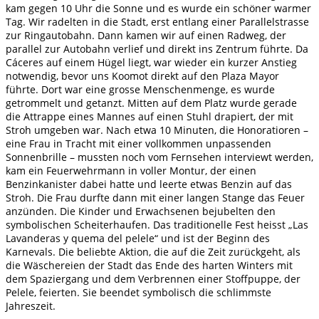
kam gegen 10 Uhr die Sonne und es wurde ein schöner warmer
Tag. Wir radelten in die Stadt, erst entlang einer Parallelstrasse
zur Ringautobahn. Dann kamen wir auf einen Radweg, der
parallel zur Autobahn verlief und direkt ins Zentrum führte. Da
Cáceres auf einem Hügel liegt, war wieder ein kurzer Anstieg
notwendig, bevor uns Koomot direkt auf den Plaza Mayor
führte. Dort war eine grosse Menschenmenge, es wurde
getrommelt und getanzt. Mitten auf dem Platz wurde gerade
die Attrappe eines Mannes auf einen Stuhl drapiert, der mit
Stroh umgeben war. Nach etwa 10 Minuten, die Honoratioren –
eine Frau in Tracht mit einer vollkommen unpassenden
Sonnenbrille – mussten noch vom Fernsehen interviewt werden,
kam ein Feuerwehrmann in voller Montur, der einen
Benzinkanister dabei hatte und leerte etwas Benzin auf das
Stroh. Die Frau durfte dann mit einer langen Stange das Feuer
anzünden. Die Kinder und Erwachsenen bejubelten den
symbolischen Scheiterhaufen. Das traditionelle Fest heisst „Las
Lavanderas y quema del pelele“ und ist der Beginn des
Karnevals. Die beliebte Aktion, die auf die Zeit zurückgeht, als
die Wäschereien der Stadt das Ende des harten Winters mit
dem Spaziergang und dem Verbrennen einer Stoffpuppe, der
Pelele, feierten. Sie beendet symbolisch die schlimmste
Jahreszeit.