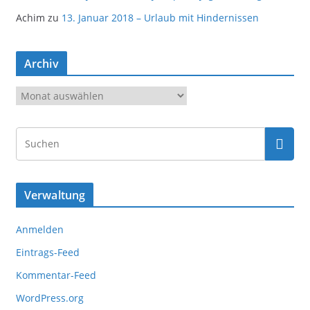
Achim
zu
13. Januar 2018 – Urlaub mit Hindernissen
Archiv
A
r
c
h
i
v
Verwaltung
Anmelden
Eintrags-Feed
Kommentar-Feed
WordPress.org