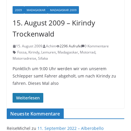
2009
MADAGASKAR
MADAGASKAR 2009
15. August 2009 – Kirindy
Trockenwald
15. August 2009
Achim
2296 Aufrufe
0 Kommentare
Fossa
,
Kirindy
,
Lemuren
,
Madagaskar
,
Motorrad
,
Motorradreise
,
Sifaka
Pünktlich um 9:00 Uhr werden wir von unserem
Schlepper samt Fahrer abgeholt, um nach Kirindy zu
fahren. Dieses Mal also
Weiterlesen
Neueste Kommentare
ReiseMichel
zu
11. September 2022 – Alberobello