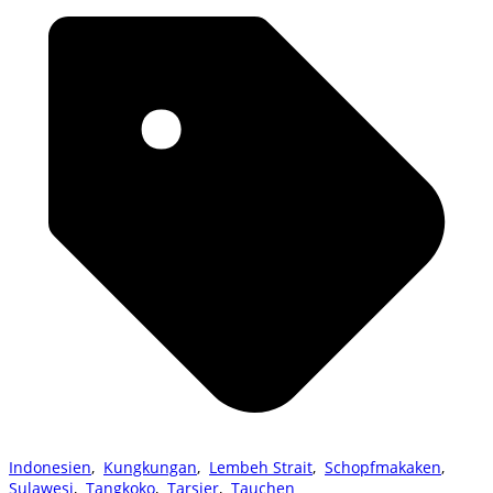
Indonesien
,
Kungkungan
,
Lembeh Strait
,
Schopfmakaken
,
Sulawesi
,
Tangkoko
,
Tarsier
,
Tauchen