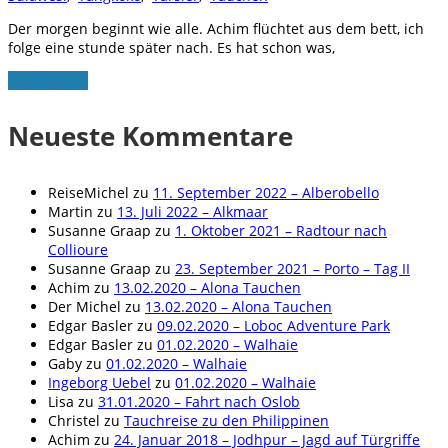
Der morgen beginnt wie alle. Achim flüchtet aus dem bett, ich
folge eine stunde später nach. Es hat schon was,
Weiterlesen
Neueste Kommentare
ReiseMichel
zu
11. September 2022 – Alberobello
Martin
zu
13. Juli 2022 – Alkmaar
Susanne Graap
zu
1. Oktober 2021 – Radtour nach
Collioure
Susanne Graap
zu
23. September 2021 – Porto – Tag II
Achim
zu
13.02.2020 – Alona Tauchen
Der Michel
zu
13.02.2020 – Alona Tauchen
Edgar Basler
zu
09.02.2020 – Loboc Adventure Park
Edgar Basler
zu
01.02.2020 – Walhaie
Gaby
zu
01.02.2020 – Walhaie
Ingeborg Uebel
zu
01.02.2020 – Walhaie
Lisa
zu
31.01.2020 – Fahrt nach Oslob
Christel
zu
Tauchreise zu den Philippinen
Achim
zu
24. Januar 2018 – Jodhpur – Jagd auf Türgriffe