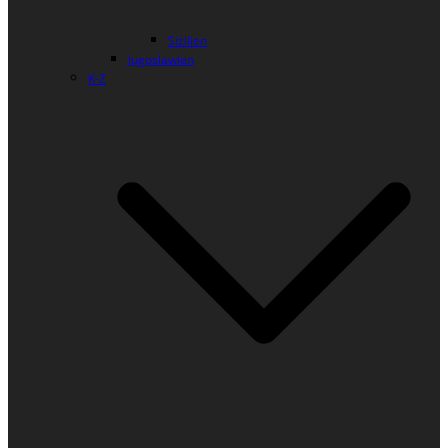
Sizilien
Jugoslawien
K-Z