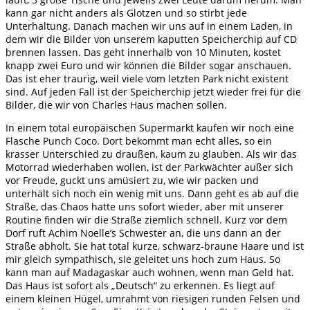
kann gar nicht anders als Glotzen und so stirbt jede
Unterhaltung. Danach machen wir uns auf in einem Laden, in
dem wir die Bilder von unserem kaputten Speicherchip auf CD
brennen lassen. Das geht innerhalb von 10 Minuten, kostet
knapp zwei Euro und wir können die Bilder sogar anschauen.
Das ist eher traurig, weil viele vom letzten Park nicht existent
sind. Auf jeden Fall ist der Speicherchip jetzt wieder frei für die
Bilder, die wir von Charles Haus machen sollen.
In einem total europäischen Supermarkt kaufen wir noch eine
Flasche Punch Coco. Dort bekommt man echt alles, so ein
krasser Unterschied zu draußen, kaum zu glauben. Als wir das
Motorrad wiederhaben wollen, ist der Parkwächter außer sich
vor Freude, guckt uns amüsiert zu, wie wir packen und
unterhält sich noch ein wenig mit uns. Dann geht es ab auf die
Straße, das Chaos hatte uns sofort wieder, aber mit unserer
Routine finden wir die Straße ziemlich schnell. Kurz vor dem
Dorf ruft Achim Noelle’s Schwester an, die uns dann an der
Straße abholt. Sie hat total kurze, schwarz-braune Haare und ist
mir gleich sympathisch, sie geleitet uns hoch zum Haus. So
kann man auf Madagaskar auch wohnen, wenn man Geld hat.
Das Haus ist sofort als „Deutsch“ zu erkennen. Es liegt auf
einem kleinen Hügel, umrahmt von riesigen runden Felsen und